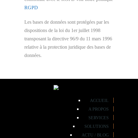
RGPD
Les bases de données sont protégées par les
dispositions de la loi du 1er juillet 1998
transposant la directive 96/9 du 11 mars 1996
relative à la protection juridique des bases de
données.
ACCUEIL
A PROPOS
SERVICES
SOLUTIONS
ACTU / BLOG